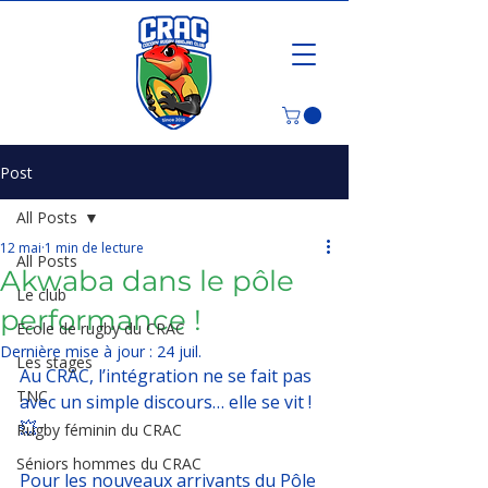
Post
All Posts
12 mai
1 min de lecture
All Posts
Akwaba dans le pôle
Le club
performance !
Ecole de rugby du CRAC
Dernière mise à jour :
24 juil.
Les stages
Au CRAC, l’intégration ne se fait pas 
TNC
avec un simple discours… elle se vit ! 
💥
Rugby féminin du CRAC
Séniors hommes du CRAC
Pour les nouveaux arrivants du Pôle 