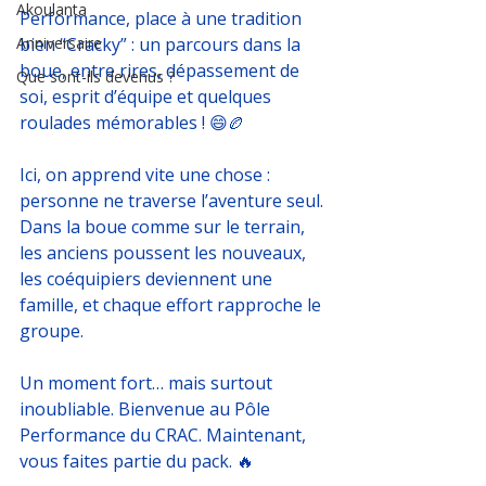
Akoulanta
Performance, place à une tradition 
Anniversaire
bien “Cracky” : un parcours dans la 
boue, entre rires, dépassement de 
Que sont-ils devenus ?
soi, esprit d’équipe et quelques 
roulades mémorables ! 😄🏉
Ici, on apprend vite une chose : 
personne ne traverse l’aventure seul. 
Dans la boue comme sur le terrain, 
les anciens poussent les nouveaux, 
les coéquipiers deviennent une 
famille, et chaque effort rapproche le 
groupe.
Un moment fort… mais surtout 
inoubliable. Bienvenue au Pôle 
Performance du CRAC. Maintenant, 
vous faites partie du pack. 🔥