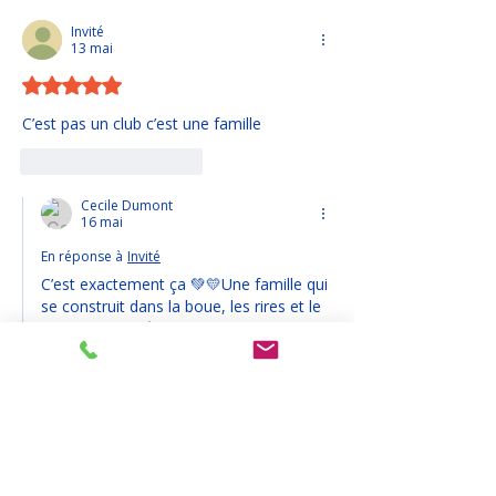
Invité
13 mai
Noté 5 étoiles sur 5.
C’est pas un club c’est une famille 
J'aime
Répondre
Cecile Dumont
16 mai
En réponse à
Invité
C’est exactement ça 💚💛Une famille qui 
se construit dans la boue, les rires et le 
dépassement 🦎🔥
Bienvenue aux nouveaux du pôle 
performance… maintenant vous êtes 
vraiment de la maison 💪🏉CRAC family, 
pour de vrai 👊🏽✨
J'aime
Répondre