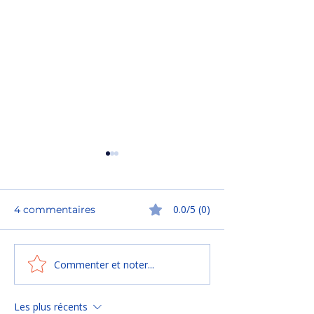
0.0/5 (0)
4 commentaires
Commenter et noter...
🏉 Les Chocos en route
🌍 Le rugby n’
vers le sprint final !
frontières… et
non plus ! 🏉
Les plus récents