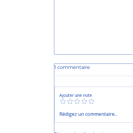
1 commentaire
Ajouter une note
🇨🇮 Bonne fête de
Rédigez un commentaire...
l’Indépendance ! 🧡🤍💚