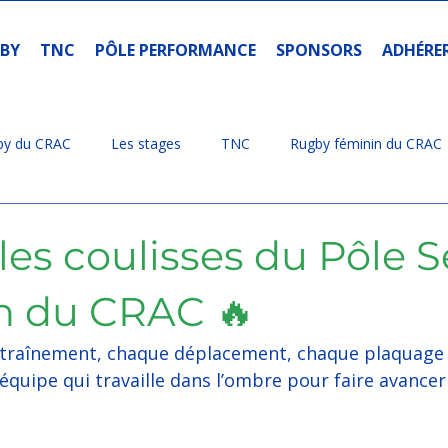
GBY
TNC
PÔLE PERFORMANCE
SPONSORS
ADHÉRE
gby du CRAC
Les stages
TNC
Rugby féminin du CRAC
Que sont-ils devenus ?
les coulisses du Pôle S
n du CRAC 🔥
ntraînement, chaque déplacement, chaque plaquage 
 équipe qui travaille dans l’ombre pour faire avancer 