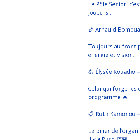
Le Pôle Senior, c’e
joueurs :
🏉 Arnauld Bomoua
Toujours au front 
énergie et vision.
💪 Élysée Kouadio 
Celui qui forge les 
programme 🔥
📋 Ruth Kamonou —
Le pilier de l’orga
il y a Ruth 👏🏾