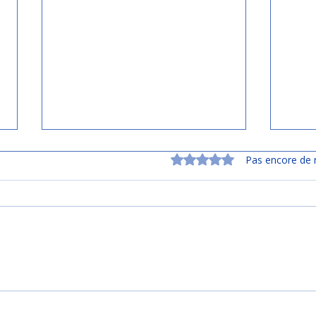
Noté 0 étoile sur 5.
Pas encore de 
🏉 Les Chocos en route
🌍 L
vers le sprint final !
fron
plus 