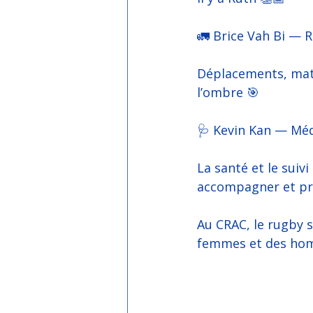
🚛 Brice Vah Bi — 
Déplacements, matér
l’ombre 🎯
🩺 Kevin Kan — Méd
La santé et le suiv
accompagner et pr
Au CRAC, le rugby s
femmes et des hom