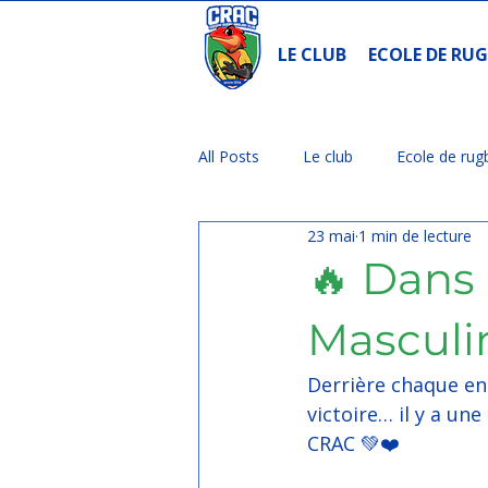
LE CLUB
ECOLE DE RU
All Posts
Le club
Ecole de ru
23 mai
1 min de lecture
Akoulanta
Anniversaire
🔥 Dans 
Masculi
Derrière chaque e
victoire… il y a une
CRAC 💚❤️