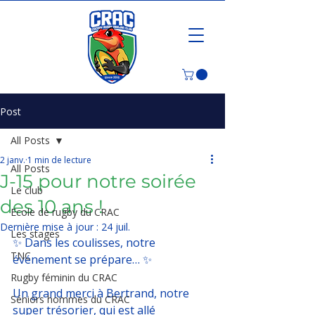
Post
All Posts
2 janv.
1 min de lecture
All Posts
J-15 pour notre soirée
Le club
des 10 ans !
Ecole de rugby du CRAC
Dernière mise à jour :
24 juil.
Les stages
✨ Dans les coulisses, notre 
TNC
événement se prépare… ✨
Rugby féminin du CRAC
Un grand merci à Bertrand, notre 
Séniors hommes du CRAC
super trésorier, qui est allé 