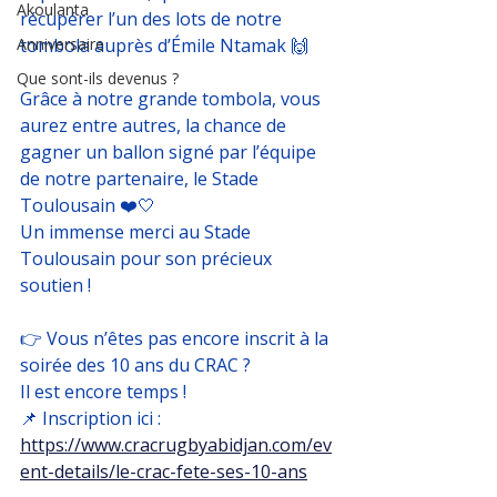
Akoulanta
récupérer l’un des lots de notre 
Anniversaire
tombola auprès d’Émile Ntamak 🙌
Que sont-ils devenus ?
Grâce à notre grande tombola, vous 
aurez entre autres, la chance de 
gagner un ballon signé par l’équipe 
de notre partenaire, le Stade 
Toulousain ❤️🤍
Un immense merci au Stade 
Toulousain pour son précieux 
soutien !
👉 Vous n’êtes pas encore inscrit à la 
soirée des 10 ans du CRAC ?
Il est encore temps !
📌 Inscription ici :
https://www.cracrugbyabidjan.com/ev
ent-details/le-crac-fete-ses-10-ans