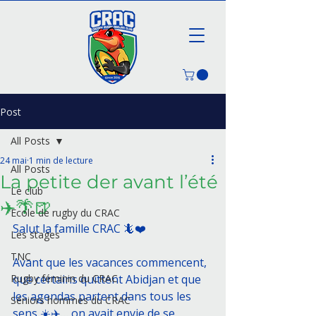
Post
All Posts
24 mai
1 min de lecture
All Posts
La petite der avant l’été
Le club
✈️🌴🍺
Ecole de rugby du CRAC
Salut la famille CRAC 🦎❤️
Les stages
TNC
Avant que les vacances commencent, 
Rugby féminin du CRAC
que certains quittent Abidjan et que 
les agendas partent dans tous les 
Séniors hommes du CRAC
sens ☀️✈️… on avait envie de se 