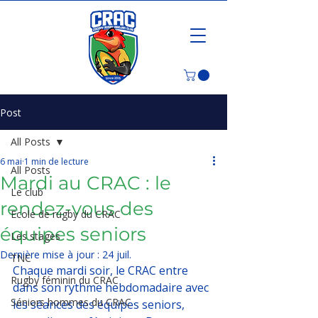
Post
All Posts
6 mai
1 min de lecture
All Posts
Mardi au CRAC : le
Le club
rendez-vous des
Ecole de rugby du CRAC
équipes seniors
Les stages
Dernière mise à jour :
24 juil.
TNC
Chaque mardi soir, le CRAC entre 
Rugby féminin du CRAC
dans son rythme hebdomadaire avec 
Séniors hommes du CRAC
les séances des équipes seniors, 