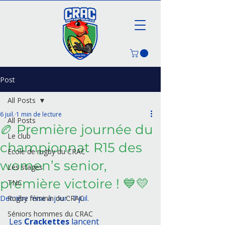
Post
All Posts
6 juil.
1 min de lecture
All Posts
🏉 Première journée du
Le club
championnat R15 des
Ecole de rugby du CRAC
women’s senior,
Les stages
première victoire ! 💙💛
TNC
Dernière mise à jour :
Rugby féminin du CRAC
7 juil.
Séniors hommes du CRAC
Les 
Crackettes
 lancent 