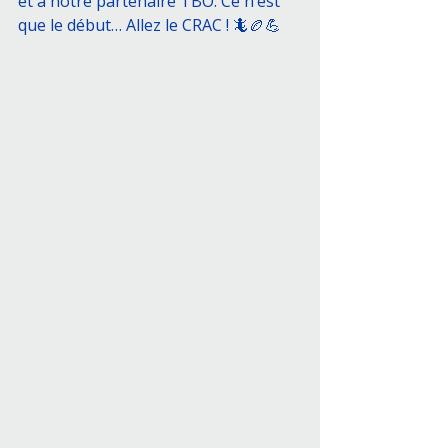
et à notre partenaire TBO. Ce n’est 
que le début… Allez le CRAC ! 🦎🏉💪