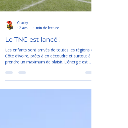
Cracky
12 avr.
1 min de lecture
Le TNC est lancé !
Les enfants sont arrivés de toutes les régions de
Côte d’Ivoire, prêts à en découdre et surtout à
prendre un maximum de plaisir. L’énergie est
déjà incroyable : motivation au top, sourires
partout et esprit d’équipe bien présent 💪
L’objectif est clair : aller chercher le bouclier 🏆
Bien sûr, Cracky, notre mascotte, est de la partie
pour mettre l’ambiance et pousser nos jeunes
champions jusqu’au bout ! Go CRAC ! C’est parti
🚀