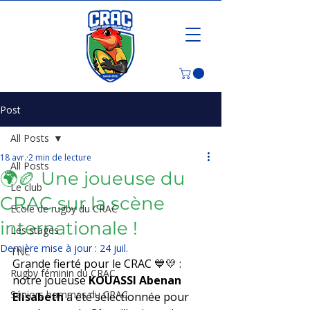
Post
All Posts
18 avr.
2 min de lecture
All Posts
🌍🏉 Une joueuse du
Le club
CRAC sur la scène
Ecole de rugby du CRAC
internationale !
Les stages
Dernière mise à jour :
24 juil.
TNC
Grande fierté pour le CRAC 💙💛 : 
Rugby féminin du CRAC
notre joueuse 
KOUASSI Abenan 
Séniors hommes du CRAC
Elisabeth
 a été sélectionnée pour 