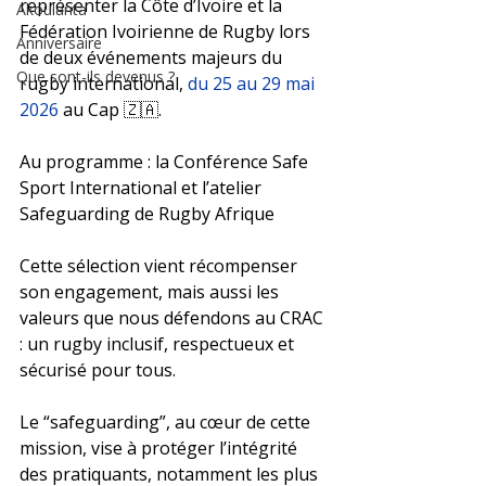
représenter la Côte d’Ivoire et la 
Akoulanta
Fédération Ivoirienne de Rugby lors 
Anniversaire
de deux événements majeurs du 
Que sont-ils devenus ?
rugby international, 
du 25 au 29 mai 
2026
 au Cap 🇿🇦.
Au programme : la Conférence Safe 
Sport International et l’atelier 
Safeguarding de Rugby Afrique
Cette sélection vient récompenser 
son engagement, mais aussi les 
valeurs que nous défendons au CRAC 
: un rugby inclusif, respectueux et 
sécurisé pour tous.
Le “safeguarding”, au cœur de cette 
mission, vise à protéger l’intégrité 
des pratiquants, notamment les plus 